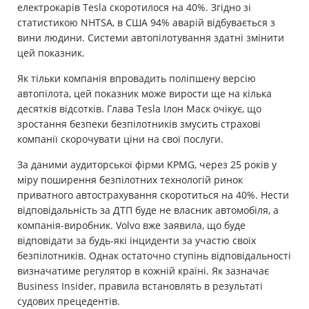
електрокарів Tesla скоротилося на 40%. Згідно зі
статистикою NHTSA, в США 94% аварій відбувається з
вини людини. Системи автопілотування здатні змінити
цей показник.
Як тільки компанія впровадить поліпшену версію
автопілота, цей показник може вирости ще на кілька
десятків відсотків. Глава Tesla Ілон Маск очікує, що
зростання безпеки безпілотників змусить страхові
компанії скорочувати ціни на свої послуги.
За даними аудиторської фірми KPMG, через 25 років у
міру поширення безпілотних технологій ринок
приватного автострахування скоротиться на 40%. Нести
відповідальність за ДТП буде не власник автомобіля, а
компанія-виробник. Volvo вже заявила, що буде
відповідати за будь-які інциденти за участю своїх
безпілотників. Однак остаточно ступінь відповідальності
визначатиме регулятор в кожній країні. Як зазначає
Business Insider, правила встановлять в результаті
судових прецедентів.