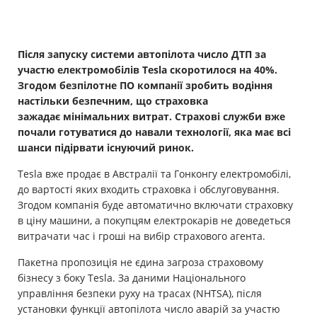
Майно
Після запуску системи автопілота число ДТП за
Довідник компаній
участю електромобілів Tesla скоротилося на 40%.
Згодом безпілотне ПО компанії зробить водіння
Новини
настільки безпечним, що страховка
зажадає мінімальних витрат. Страхові служби вже
Партнерська програма
почали готуватися до навали технології, яка має всі
Реферальна програма
шанси підірвати існуючий ринок.
Tesla вже продає в Австралії та Гонконгу електромобілі,
до вартості яких входить страховка і обслуговування.
Згодом компанія буде автоматично включати страховку
в ціну машини, а покупцям електрокарів не доведеться
витрачати час і гроші на вибір страхового агента.
Пакетна пропозиція не єдина загроза страховому
бізнесу з боку Tesla. За даними Національного
управління безпеки руху на трасах (NHTSA), після
установки функції автопілота число аварій за участю