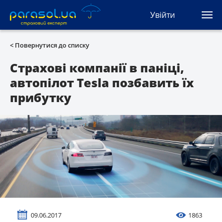
(044) 207-04-35
Увійти
(093) 170-33-90
Ua
Ru
En
< Повернутися до списку
Усі сервіси
Страхові компанії в паніці,
автопілот Tesla позбавить їх
Автоцивілка
прибутку
Зелена карта
Туристична
Автозахист
КАСКО
Автоюрист
09.06.2017
1863