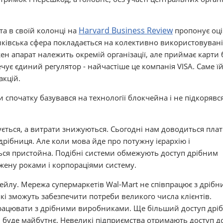
Harvard Business Review
та в своїй колонці на
пропонує оц
нківська сфера покладається на колективно використовувані
жен апарат належить окремій організації, але приймає карти 
чує єдиний регулятор - найчастіше це компанія VISA. Саме ї
акцій.
 спочатку базувався на технології блокчейна і не підкорявс
щується, а витрати знижуються. Сьогодні нам доводиться пла
 дрібниця. Але коли мова йде про потужну ієрархію і
ться пристойна. Подібні системи обмежують доступ дрібним
жену роками і корпораціями систему.
тейлу. Мережа супермаркетів Wal-Mart не співпрацює з дріб
 які зможуть забезпечити потреби великого числа клієнтів.
працювати з дрібними виробниками. Ще більший доступ дрі
ким буде майбутнє. Невеликі підприємства отримають доступ д