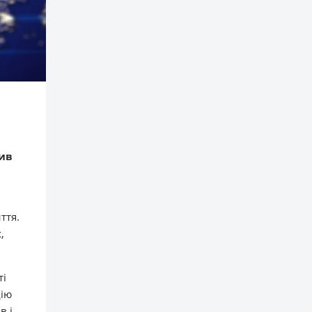
рив
ття.
,
ті
дію
в і