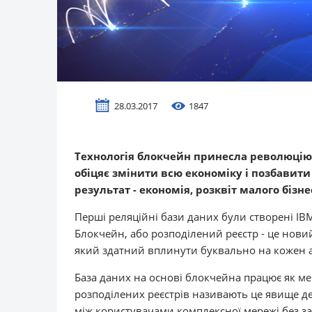
28.03.2017
1847
Технологія блокчейн принесла революцію 
обіцяє змінити всю економіку і позбавит
результат - економія, розквіт малого бізне
Перші реляційні бази даних були створені IBM
Блокчейн, або розподілений реєстр - це новий 
який здатний вплинути буквально на кожен ас
База даних на основі блокчейна працює як мер
розподілених реєстрів називають це явище д
між користувачами комплексної мережі без зат