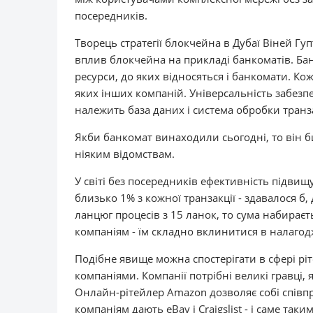
посередників.
Творець стратегії блокчейна в Дубаї Віней Гуп
вплив блокчейна на прикладі банкоматів. Ба
ресурси, до яких відносяться і банкомати. Ко
яких інших компаній. Універсальність забезпе
належить база даних і система обробки транз
Якби банкомат винаходили сьогодні, то він би
ніяким відомствам.
У світі без посередників ефективність підви
близько 1% з кожної транзакції - здавалося б,
ланцюг процесів з 15 ланок, то сума набирає
компаніям - їм складно вклинитися в налагод
Подібне явище можна спостерігати в сфері рі
компаніями. Компанії потрібні великі гравці,
Онлайн-рітейлер Amazon дозволяє собі спів
компаніям дають eBay і Craigslist - і саме та