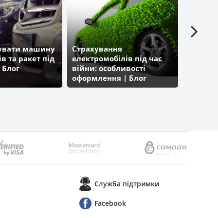
хувати машину
Страхування
Відмінн
ів та ракет під
електромобілів під час
націона
 Блог
війни: особливості
міжнар
оформлення | Блог
посвідч
Parasol.ua
Служба пiдтримки
Facebook