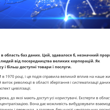
в область баз даних. Цей, здавалося б, незначний про
и людей від посередництва великих корпорацій. Як
су і більш доступні товари і послуги.
 в 1970 році, і ця подія справила великий вплив на наше жи
виток революції в області зберігання і систематизації даних
пект цивілізації.
ежа, до якої мають доступ усі користувачі. Експерти в облас
ецентралізацією. Вона дає можливість вибудовувати взаємо
римок і перешкод, а головне, без участі центральних органі