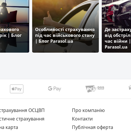
рахового
Особливості страхування
Де застра
рік | Блог
під час військового стану
від обстріл
| Блог Parasol.ua
час війни |
Parasol.ua
страхування ОСЦВП
Про компанію
стичне страхування
Контакти
на карта
Публічная оферта