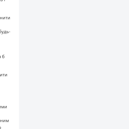
інити
будь-
й
я б
тити
ними
бним
о