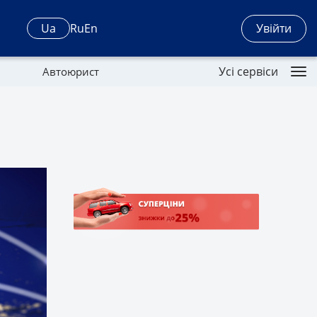
Увійти
Ua
Ru
En
Усі сервіси
Автоюрист