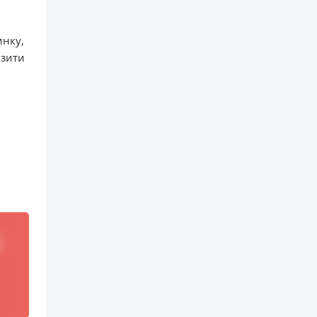
инку,
изити