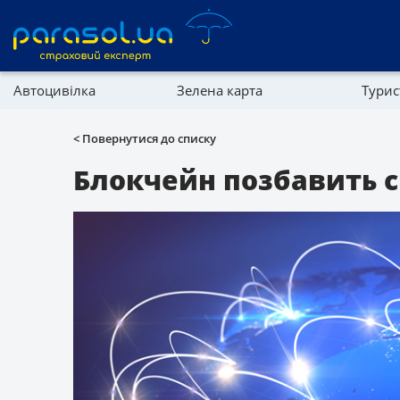
Автоцивілка
Зелена карта
Тури
Реферальна програма
Майно
< Повернутися до списку
Довідник компаній
Блокчейн позбавить с
Партнерська програма